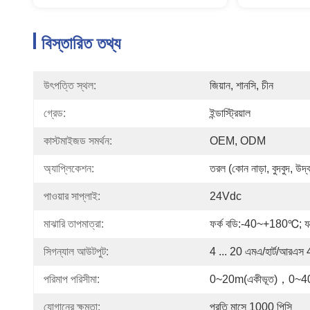
বিস্তারিত তথ্য
উৎপত্তি স্থল:
জিয়ান, শানসি, চীন
গ্রেড:
ইন্ডাস্ট্রিয়াল
কাস্টমাইজড সমর্থন:
OEM, ODM
অ্যাপ্লিকেশন:
তরল (কোন নাড়া, বুদবুদ, উদ্ব
পাওয়ার সাপ্লাই:
24Vdc
মাঝারি তাপমাত্রা:
ফর্ক বডি:-40~+180℃; য
সিগন্যাল আউটপুট:
4 ... 20 এমএ/হার্ট/আরএস 
পরিমাপ পরিসীমা:
0~20m(একীভূত)，0~40
যোগানের ক্ষমতা:
প্রতি মাসে 1000 পিসি