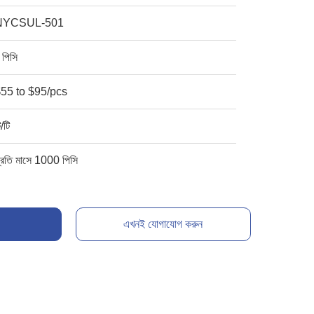
NYCSUL-501
 পিসি
55 to $95/pcs
ি/টি
্রতি মাসে 1000 পিসি
এখনই যোগাযোগ করুন