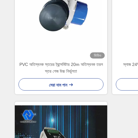
ভিডিও
PVC অতিস্বনক স্তরের ট্রান্সমিটার 20m অতিস্বনক তরল
স্লাজ 24V
স্তর গেজ উচ্চ নির্ভুলতা
সেরা দাম পান