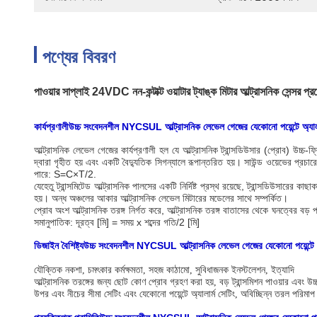
পণ্যের বিবরণ
পাওয়ার সাপ্লাই 24VDC নন-কন্টাক্ট ওয়াটার ট্যাঙ্ক মিটার আল্ট্রাসনিক সেন্সর প
কার্যপ্রণালী
উচ্চ সংবেদনশীল NYCSUL আল্ট্রাসনিক লেভেল গেজের যেকোনো পয়েন্টে অ্যালা
আল্ট্রাসনিক লেভেল গেজের কার্যপ্রণালী হল যে আল্ট্রাসনিক ট্রান্সডিউসার (প্রোব) উচ্চ
দ্বারা গৃহীত হয় এবং একটি বৈদ্যুতিক সিগন্যালে রূপান্তরিত হয়। সাউন্ড ওয়েভের প্রচারের
পারে: S=C×T/2.
যেহেতু ট্রান্সমিটেড আল্ট্রাসনিক পালসের একটি নির্দিষ্ট প্রস্থ রয়েছে, ট্রান্সডিউসারে
হয়। অন্ধ অঞ্চলের আকার আল্ট্রাসনিক লেভেল মিটারের মডেলের সাথে সম্পর্কিত।
প্রোব অংশ আল্ট্রাসনিক তরঙ্গ নির্গত করে, আল্ট্রাসনিক তরঙ্গ বাতাসের থেকে ঘনত্বের বড় 
সমানুপাতিক: দূরত্ব [মি] = সময় x শব্দের গতি/2 [মি]
উচ্চ সংবেদনশীল NYCSUL আল্ট্রাসনিক লেভেল গেজের যেকোনো পয়েন্টে অ্
ডিজাইন বৈশিষ্ট্য
যৌক্তিক নকশা, চমৎকার কর্মক্ষমতা, সহজ কাঠামো, সুবিধাজনক ইনস্টলেশন, ইত্যাদি
আল্ট্রাসনিক তরঙ্গের জন্য ছোট কোণ প্রোব গ্রহণ করা হয়, বড় ট্রান্সমিশন পাওয়ার এবং উ
উপর এবং নীচের সীমা সেটিং এবং যেকোনো পয়েন্টে অ্যালার্ম সেটিং, অবিচ্ছিন্ন তরল পরিমাপ 