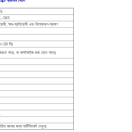
ে অ্যালার্ম সেটিং
ি)
L-503
িরোধী, ক্ষয়-প্রতিরোধী এবং বিস্ফোরণ-প্রমাণ
e>20 মি)
তে পারে, যা কাস্টমাইজ করা যেতে পারে)
.
 জানার জন্য সার্টিফিকেট দেখুন)