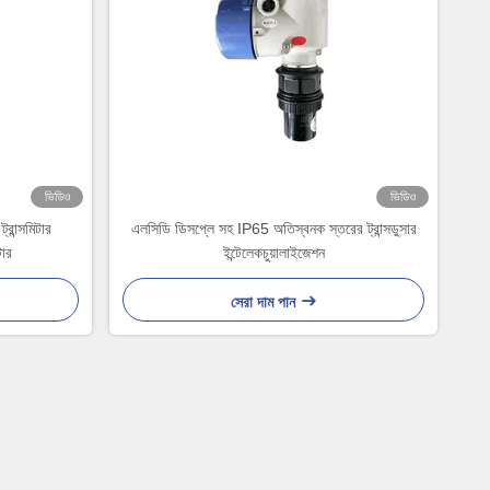
ভিডিও
ভিডিও
রান্সমিটার
এলসিডি ডিসপ্লে সহ IP65 অতিস্বনক স্তরের ট্রান্সডুসার
টার
ইন্টেলেকচুয়ালাইজেশন
সেরা দাম পান