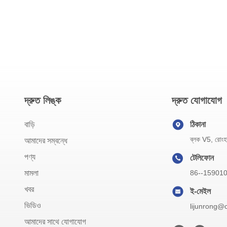
দ্রুত লিঙ্ক
দ্রুত যোগাযোগ
বাড়ি
ঠিকানা
ব্লক V5, রোংহাও
আমাদের সম্বন্ধে
পণ্য
টেলিফোন
মামলা
86--15901
খবর
ই-মেইল
ভিডিও
lijunrong@
আমাদের সাথে যোগাযোগ