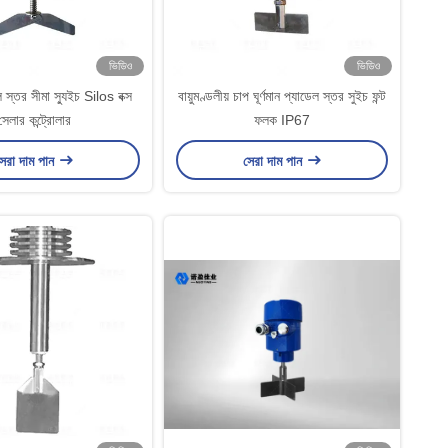
ভিডিও
ভিডিও
েল স্তর সীমা স্যুইচ Silos বক্স
বায়ুমণ্ডলীয় চাপ ঘূর্ণমান প্যাডেল স্তর সুইচ ফন্ট
সেলার কন্ট্রোলার
ফলক IP67
েরা দাম পান
সেরা দাম পান