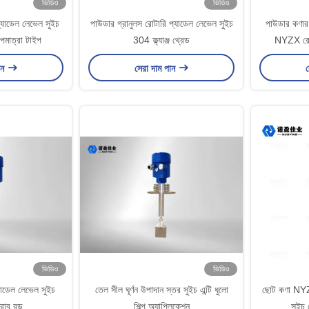
ভিডিও
ভিডিও
প্যাডেল লেভেল সুইচ
পাউডার গ্রানুলস রোটারি প্যাডেল লেভেল সুইচ
পাউডার কণার 
াপমাত্রা টাইপ
304 ফ্ল্যাঞ্জ থ্রেড
NYZX রোট
ান
সেরা দাম পান
স
ভিডিও
ভিডিও
যাডেল লেভেল সুইচ
তেল সীল ঘূর্ণন উপাদান স্তর সুইচ এন্টি ধুলো
ছোট কণা NYZ
রোব রড
শিল্প অ্যাপ্লিকেশন
সুইচ 