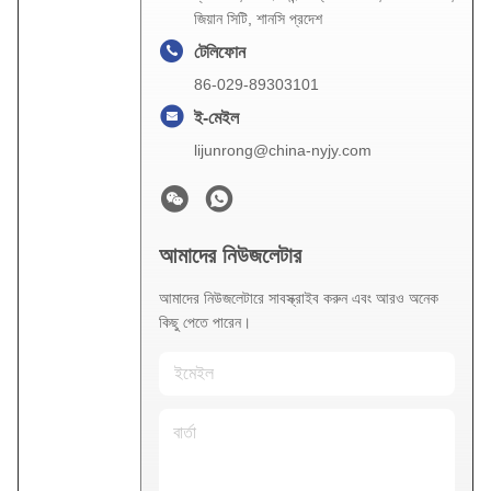
জিয়ান সিটি, শানসি প্রদেশ
টেলিফোন
86-029-89303101
ই-মেইল
lijunrong@china-nyjy.com
আমাদের নিউজলেটার
আমাদের নিউজলেটারে সাবস্ক্রাইব করুন এবং আরও অনেক
কিছু পেতে পারেন।