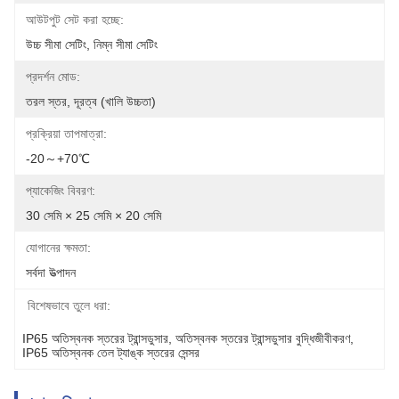
আউটপুট সেট করা হচ্ছে:
উচ্চ সীমা সেটিং, নিম্ন সীমা সেটিং
প্রদর্শন মোড:
তরল স্তর, দূরত্ব (খালি উচ্চতা)
প্রক্রিয়া তাপমাত্রা:
-20～+70℃
প্যাকেজিং বিবরণ:
30 সেমি × 25 সেমি × 20 সেমি
যোগানের ক্ষমতা:
সর্বদা উত্পাদন
বিশেষভাবে তুলে ধরা:
IP65 অতিস্বনক স্তরের ট্রান্সডুসার
, 
অতিস্বনক স্তরের ট্রান্সডুসার বুদ্ধিজীবীকরণ
, 
IP65 অতিস্বনক তেল ট্যাঙ্ক স্তরের সেন্সর