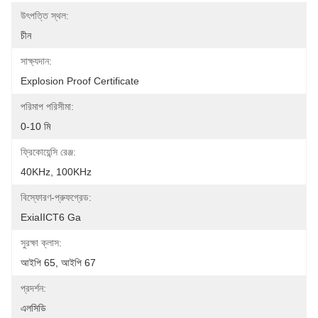
উৎপত্তি স্থল:
চীন
সাক্ষ্যদান:
Explosion Proof Certificate
পরিমাপ পরিসীমা:
0-10 মি
ফ্রিকোয়েন্সি রেঞ্জ:
40KHz, 100KHz
বিস্ফোরণ-প্রুফগ্রেড:
ExiaⅡCT6 Ga
সুরক্ষা ক্লাস:
আইপি 65, আইপি 67
প্রদর্শন:
এলসিডি