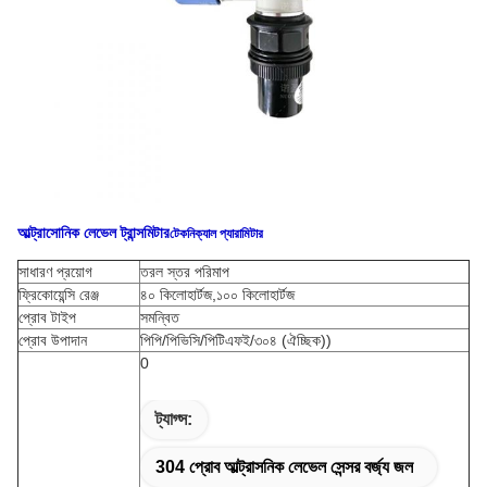
আল্ট্রাসোনিক লেভেল ট্রান্সমিটার
টেকনিক্যাল প্যারামিটার
সাধারণ প্রয়োগ
তরল স্তর পরিমাপ
ফ্রিকোয়েন্সি রেঞ্জ
৪০ কিলোহার্টজ
,
১০০ কিলোহার্টজ
প্রোব টাইপ
সমন্বিত
প্রোব উপাদান
পিপি/পিভিসি/পিটিএফই/৩০৪ (ঐচ্ছিক)
)
0
ট্যাগ্স:
304 প্রোব আল্ট্রাসনিক লেভেল সেন্সর বর্জ্য জল