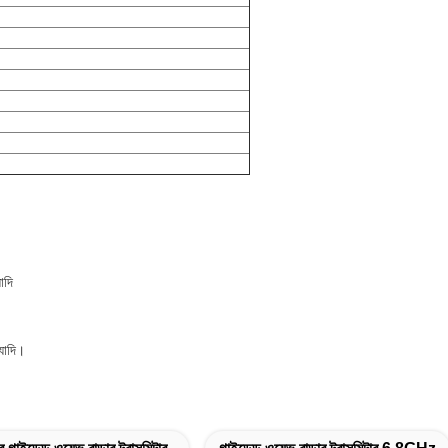
াদি
্যাদি।