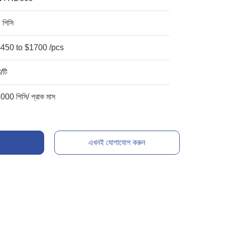
 পিসি
450 to $1700 /pcs
ি/টি
000 পিসি/ প্রাক মাস
এখনই যোগাযোগ করুন