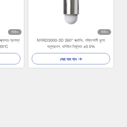
ভিডিও
ভিডিও
যানার প্রশস্ত
NYRD3000-3D 360° স্ক্যানিং, শক্তিশালী ধুলো
ে 85℃
অনুপ্রবেশ, ভলিউম নির্ভুলতা ±0.5%
সেরা দাম পান