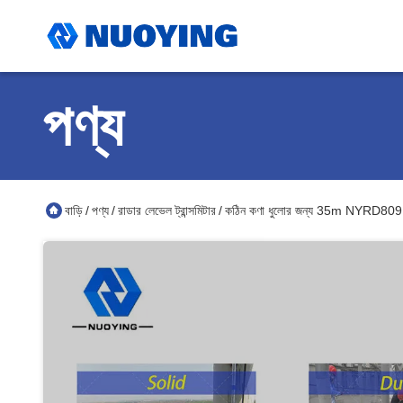
পণ্য
বাড়ি
পণ্য
রাডার লেভেল ট্রান্সমিটার
কঠিন কণা ধুলোর জন্য 35m NYRD809 রাডা
/
/
/