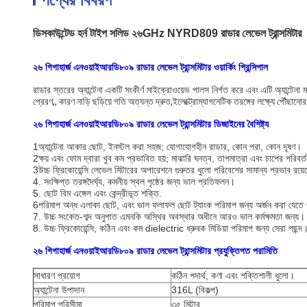
ডিসকাউন্টেড হর্ন টাইপ সলিড ২৬GHz NYRD809 রাডার লেভেল ট্রান্সমিটার
২৬ গিগাহার্জ এনওয়াইআরডি৮০৯ রাডার লেভেল ট্রান্সমিটার ওয়ার্কিং প্রিন্সিপাল
রাডার স্তরের অ্যান্টেনা একটি সংকীর্ণ মাইক্রোওয়েভ পালস নির্গত করে এবং এটি অ্যান্টেনা
প্রেরণ,, কারণ নাড়ি ছড়িয়ে গতি অত্যন্ত দ্রুত,ইলেক্ট্রোম্যাগনেটিক তরঙ্গের লক্ষ্যে পৌঁছানোর
২৬ গিগাহার্জ এনওয়াইআরডি৮০৯ রাডার লেভেল ট্রান্সমিটার ডিজাইনের বৈশিষ্ট্য
1অ্যান্টেনা আকার ছোট, ইনস্টল করা সহজ; যোগাযোগহীন রাডার, কোন পরা, কোন দূষণ।
2ক্ষয় এবং ফোম দ্বারা খুব কম প্রভাবিত হয়; মাঝারি ঘনত্ব, তাপমাত্রা এবং চাপের পরিবর্ত
3উচ্চ ফ্রিকোয়েন্সি লেভেল মিটারের অপারেশনে গুরুতর ধুলো পরিবেশের সামান্য প্রভাব রয়
4. সংক্ষিপ্ত তরঙ্গদৈর্ঘ্য, কমনীয় স্থল পৃষ্ঠের জন্য ভাল প্রতিফলন।
5. ছোট বিম এঙ্গেল এবং কেন্দ্রীভূত শক্তি.
6পরিমাপ অন্ধ এলাকা ছোট, এবং ভাল ফলাফল ছোট ট্যাংক পরিমাপ জন্য অর্জন করা যেতে
7. উচ্চ সংকেত-শব্দ অনুপাত এমনকি অস্থির অবস্থার অধীনে আরও ভাল কর্মক্ষমতা জন্য।
8. উচ্চ ফ্রিকোয়েন্সি, কঠিন এবং কম dielectric ধ্রুবক মিডিয়া পরিমাপ জন্য সেরা পছন্দ
২৬ গিগাহার্জ এনওয়াইআরডি৮০৯ রাডার লেভেল ট্রান্সমিটার প্রযুক্তিগত পরামিতি
সাধারণ প্রয়োগ
কঠিন পদার্থ, কণা এবং শক্তিশালী ধুলো।
অ্যান্টেনা উপাদান
316L (বিকল্প)
পরিমাপ পরিসীমা
৩৫ মিটার