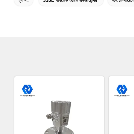
ট্যাগ্স:
316L গাইডেড ওয়েভ রাডার সেন্সর
হাই টেম্পারেচা