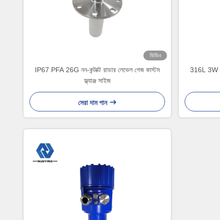
ভিডিও
IP67 PFA 26G নন-কন্টাক্ট রাডার লেভেল গেজ কাস্টম
316L 3W রা
ফ্ল্যাঞ্জ সাইজ
সেরা দাম পান