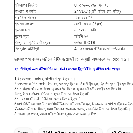
পরিমাপের নির্ভুলতা
0.০৫%-০.১% এফ.এস.
পাওয়ার সাপ্লাই
24VDC ((দুটি লাইন, চার লাইন)
মাঝারি তাপমাত্রা
-৪০-২৫০°সি
প্রসেস সংযোগ
ক্রেট, ফ্ল্যাঞ্জ (বিকল্প)
প্রসেস চাপ
-০.১-৪.০ এমপিএ
সুরক্ষা স্তর
আইপি ৬৭
বিস্ফোরণ প্রতিরোধী গ্রেড
এক্সিয়া II CT6
সিগন্যাল আউটপুট
4...২০ এমএ/হার্ট/আরএস৪৮৫/মডবাস...
দ্রষ্টব্যঃ পণ্য ব্যবহারকারীদের নির্দিষ্ট প্রয়োজনীয়তা অনুযায়ী কাস্টমাইজ করা যেতে পারে।
২৬ গিগাহার্জ এনওয়াইআরডি৮০৮ রাডার লেভেল ট্রান্সমিটার অ্যাপ্লিকেশন ক্ষেত্র
1বিদ্যুৎকেন্দ্র: জলাধার, বাষ্পীয় পাত্র ইত্যাদি।
2তেলক্ষেত্রঃ তিন-পর্বের বিভাজক, অবসন্ন ট্যাংক, নিকাশী ট্যাঙ্ক, ড্রিলিং ল্যাড ট্যাঙ্ক ইত্য
3রাসায়নিকঃ কাঁচামাল সিলো, অ্যামোনিয়া ট্যাংক, অ্যাসফাল্ট স্টোরেজ ট্যাঙ্ক ইত্যাদি
4ধাতুবিদ্যাঃ কাঁচামাল সিলো, সহায়ক উপাদান সিলো ইত্যাদি
5খাদ্য সামগ্রীঃ কাঁচা চিনি সংরক্ষণের ট্যাংক ইত্যাদি
6ফার্মাসিউটিক্যালসঃ চীনা ফার্মাসিউটিক্যাল স্টোরেজ ট্যাঙ্ক, বিভাজক, ফার্মেটেশন ট্যাঙ্ক ইত
7কাগজঃ কাঁচামাল সিলো, সঞ্চয় টাওয়ার, শুকানোর ড্রাম, রাসায়নিক উপাদান সিলো ইত্যাদি।
8. অন্যান্যঃ পাথর, কয়লা খনি, পরিবেশ সুরক্ষা এবং অন্যান্য শিল্প।