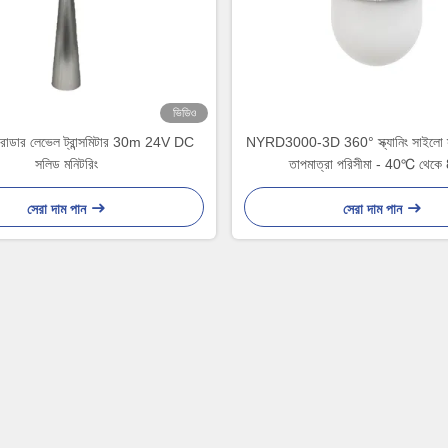
ভিডিও
ডার লেভেল ট্রান্সমিটার 30m 24V DC
NYRD3000-3D 360° স্ক্যানিং সাইলো স্ক্
সলিড মনিটরিং
তাপমাত্রা পরিসীমা - 40℃ থেক
সেরা দাম পান
সেরা দাম পান