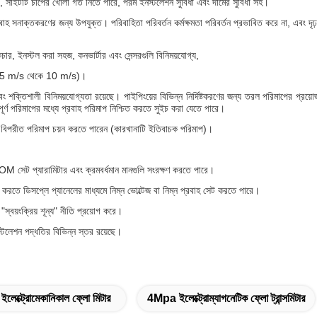
 সাইটটি চাপের খোলা গর্ত নিতে পারে, পরম ইনস্টলেশন সুবিধা এবং দামের সুবিধা সহ।
হ সনাক্তকরণের জন্য উপযুক্ত। পরিবাহিতা পরিবর্তন কর্মক্ষমতা পরিবর্তন প্রভাবিত করে না, এবং দৃ
চার, ইনস্টল করা সহজ, কনভার্টার এবং সেন্সরগুলি বিনিময়যোগ্য,
 (0.5 m/s থেকে 10 m/s)।
বং শক্তিশালী বিনিময়যোগ্যতা রয়েছে। পাইপিংয়ের বিভিন্ন নির্দিষ্টকরণের জন্য তরল পরিমাপের প্রয
্পূর্ণ পরিমাপের মধ্যে প্রবাহ পরিমাপ নিশ্চিত করতে সুইচ করা যেতে পারে।
া বিপরীত পরিমাপ চয়ন করতে পারেন (কারখানাটি ইতিবাচক পরিমাপ)।
EEPROM সেট প্যারামিটার এবং ক্রমবর্ধমান মানগুলি সংরক্ষণ করতে পারে।
তে ডিসপ্লে প্যানেলের মাধ্যমে নিম্ন ভোল্টেজ বা নিম্ন প্রবাহ সেট করতে পারে।
"স্বয়ংক্রিয় শূন্য" নীতি প্রয়োগ করে।
্টলেশন পদ্ধতির বিভিন্ন স্তর রয়েছে।
েক্ট্রোমেকানিকাল ফ্লো মিটার
4Mpa ইলেক্ট্রোম্যাগনেটিক ফ্লো ট্রান্সমিটার