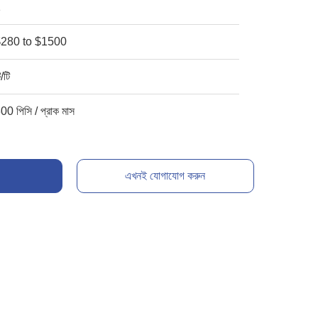
1
$280 to $1500
ি/টি
00 পিসি / প্রাক মাস
এখনই যোগাযোগ করুন