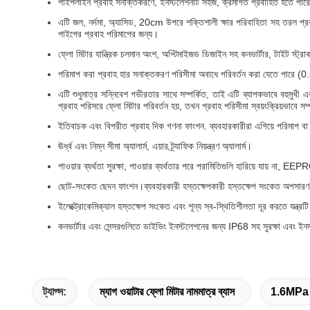
পাইপলাইন প্রবাহ সনাক্তকরণে, ইনস্টলেশনটি সহজ, ক্রমাগত প্রবাহিত হতে পারে,
এটি জল, নর্দমা, অ্যাসিড, 20cm উপরে শক্তিশালী ক্ষার পরিবাহিতা সহ তরল প্রবা
পাইপের প্রবাহ পরিমাপের জন্য।
ফ্লো মিটার যান্ত্রিক চলমান অংশ, অপ্টিমাইজড ডিজাইন সহ কনভার্টার, টাইট স্ট্রাক
পরিমাপ করা প্রবাহ হার সনাক্তকরণ পরিসীমা অবাধে পরিবর্তন করা যেতে পারে
এটি শুধুমাত্র সন্নিবেশ গভীরতার সাথে সম্পর্কিত, তাই এটি ব্যাপকভাবে বহুমুখী এ
প্রবাহ পরিসরে ফ্লো মিটার পরিবর্তন হয়, তখন প্রবাহ পরিসীমা স্বয়ংক্রিয়ভাবে সম
ইতিবাচক এবং বিপরীত প্রবাহ দিক গণনা ফাংশন. ব্যবহারকারীরা এগিয়ে পরিমাপ ব
ঊর্ধ্ব এবং নিম্ন সীমা অ্যালার্ম, এয়ার ট্র্যাফিক নিয়ন্ত্রণ অ্যালার্ম।
পাওয়ার ব্যর্থতা সুরক্ষা, পাওয়ার ব্যর্থতার পরে পরামিতিগুলি হারিয়ে যায় না, 
ছোট-সংকেত ছেদন ফাংশন।ব্যবহারকারী হস্তক্ষেপকারী হস্তক্ষেপ সংকেত অপসারণ কর
ইলেক্ট্রোকেমিক্যাল হস্তক্ষেপ সংকেত এবং শূন্য স্ব-স্থিতিশীলতা দূর করতে যন্ত্রটি 
কনভার্টার এবং সেন্সরগুলিতে ডাইভিং ইনস্টলেশনের জন্য IP68 সহ সুরক্ষা এবং ইনস
ট্যাগ্স:
ম্যাগ ওয়াটার ফ্লো মিটার নামমাত্র ব্যাস
1.6MPa ইল