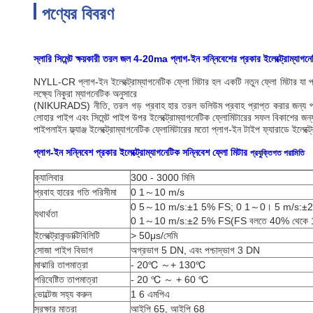
পণ্যের বিবরণ
স্লারি সিমেন্ট ক্ষয়কারী তরল জল 4-20ma প্লাগ-ইন সন্নিবেশের প্রকার ইলেক্ট্রোম্যাগনে
NYLL-CR প্লাগ-ইন ইলেক্ট্রোম্যাগনেটিক ফ্লো মিটার হল একটি নতুন ফ্লো মিটার যা পাই
লক্ষ্যে নিকুরা ম্যাগনেটিক অনুসারে
(NIKURADS) নীতি, তরল গড় প্রবাহ হার তরল ভলিউম প্রবাহ প্রাপ্ত করার জন্য পরিমাপ
লোহার পাইপ এবং সিমেন্ট পাইপ উপর ইলেক্ট্রোম্যাগনেটিক ফ্লোমিটারের সফল বিকাশের 
পাইপলাইন ফ্ল্যাঞ্জ ইলেক্ট্রোম্যাগনেটিক ফ্লোমিটারের মতো প্লাগ-ইন টাইপ ফ্যারাডে ইলেক্ট
প্লাগ-ইন সন্নিবেশ প্রকার ইলেক্ট্রোম্যাগনেটিক সন্নিবেশ ফ্লো মিটার
প্রযুক্তিগত
পরামিতি
ক্যালিবার
300 - 3000 মিমি
প্রবাহ হারের গতি পরিসীমা
0 1～10 m/s
0 5～10 m/s:±1 5% FS; 0 1～0। 5 m/s:±
যথার্থতা
0 1～10 m/s:±2 5% FS(FS বলতে 40% থেকে 100% স
ইলেক্ট্রোকন্ডাক্টিবিলিটি
> 50μs/সেমি
সোজা পাইপ বিভাগ
অগ্রভাগ 5 DN, এবং পশ্চাদ্ভাগ 3 DN
মাঝারি তাপমাত্রা
- 20℃ ～+ 130℃
পরিবেষ্টিত তাপমাত্রা
- 20 ℃ ～ + 60 ℃
ভোল্টেজ সহ্য করুন
1 6 এমপিএ
সুরক্ষার মাত্রা
আইপি 65, আইপি 68