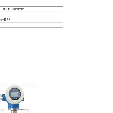
DBUS প্রোটোকল
়েভ≤5 %