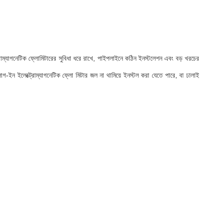
োম্যাগনেটিক ফ্লোমিটারের সুবিধা ধরে রাখে, পাইপলাইনে কঠিন ইনস্টলেশন এবং বড় খরচের
ইন ইলেক্ট্রোম্যাগনেটিক ফ্লো মিটার জল না থামিয়ে ইনস্টল করা যেতে পারে, বা ঢালাই