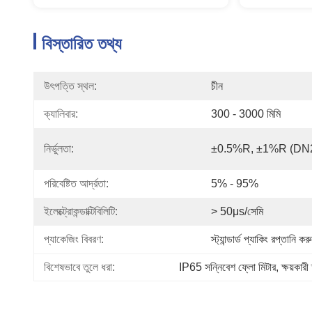
বিস্তারিত তথ্য
উৎপত্তি স্থল:
চীন
ক্যালিবার:
300 - 3000 মিমি
নির্ভুলতা:
±0.5%R, ±1%R (DN20
পরিবেষ্টিত আর্দ্রতা:
5% - 95%
ইলেক্ট্রোকন্ডাক্টিবিলিটি:
> 50μs/সেমি
প্যাকেজিং বিবরণ:
স্ট্যান্ডার্ড প্যাকিং রপ্তানি কর
বিশেষভাবে তুলে ধরা:
IP65 সন্নিবেশ ফ্লো মিটার
, 
ক্ষয়কার