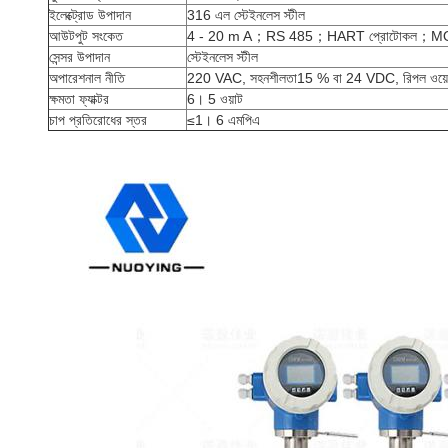
ইলেক্ট্রোড উপাদান
316 এল স্টেইনলেস স্টীল
আউটপুট সংকেত
4 - 20 m A；RS 485；HART প্রোটোকল；MO
সেন্সর উপাদান
স্টেইনলেস স্টীল
অপারেশনাল নীতি
220 VAC, সহনশীলতা15 % বা 24 VDC, রিপল ওয
ক্ষমতা ফ্যাক্টর
6। 5 ওয়াট
চাপ প্রতিরোধের স্তর
≤1। 6 এমপিএ