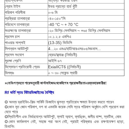
অ্যাপ্লিকেশন
অত্যন্ত ক্ষয়কারী তরল
প্রোব টাইপ
উভয় প্রান্তে হার্ড খুঁটি
পরিমাপ পরিসীমা
০-৬ মি
প্রক্রিয়া তাপমাত্রা
-৪০-১৫০°সি
পরিবেশে তাপমাত্রা
-40 °C ~ + 70 °C
সংরক্ষণের তাপমাত্রা
-২০ ডিগ্রি সেলসিয়াস ~ +৬৫ ডিগ্রি সেলসিয়াস
প্রসেস চাপ
-০.১.২.৫ এমপিএ
পাওয়ার সাপ্লাই
(13-35) ভিডিসি
সিগন্যাল আউটপুট
4...২০ এমএ/হার্ট/আরএস৪৮৫/মডবাস...
প্রসেস সংযোগ
থ্রেড/ফ্ল্যাঞ্জ (নির্বাচনী)
সুরক্ষা শ্রেণি
আইপি ৬৭
বিস্ফোরণ প্রতিরোধী গ্রেড
ExiaIICT6 ((নির্বাচনী)
বিলম্বঃ
০ ~ ৩০ সেকেন্ড স্থায়ী
※
নোটঃ
পণ্য
হতে পারে
অনুযায়ী কাস্টমাইজড
থেকে
বিশেষ প্রয়োজনীয়তা
এর
ব্যবহারকারীরা!
Rf ভর্তি
স্তর
মিটার
ডিজাইনের বৈশিষ্ট্য
◎ অনন্য ড্রাইভিং-শিল্ড সার্কিট ডিজাইন ঝুলন্ত প্রতিরোধ ক্ষমতা উন্নত করতে পারেন
◎
কোন মৃত জোন পরিমাপ, দশ বা এমনকি কয়েক সেমি স্তর পরিমাপ অনুষ্ঠান বেশি প্রয়োগ করা
যেতে পারে
◎
স্থিতিশীল এবং নির্ভরযোগ্য আউটপুট, ফ্লাই অ্যাশ, ব্লাঙ্কিং, জলীয় বাষ্প, স্ফটিক, মোম
◎
কোন কার্যকলাপ নেই, সহজে পরা অংশ নেই, প্রায়ই পরিষ্কার এবং রক্ষণাবেক্ষণ ছাড়া,
ডিবাগিং