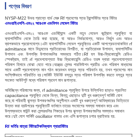
পণ্যের বিবরণ
NYSP-M22 উভয় প্রান্তে হার্ড মেরু Rf প্রবেশের স্তর ট্রান্সমিটার স্তর মিটার
এনওয়াইএসপি-এম২২ আরএফ এডমিশন লেভেল মিটার
এনওয়াইএসপি-এম২২ আরএফ এডমিট্যান্স একটি নতুন লেভেল কন্ট্রোল প্রযুক্তি যা
ক্যাপাসিটিভ থেকে তৈরি করা হয়েছে, যা আরও নির্ভরযোগ্য, আরও নির্ভুল এবং আরও
ব্যাপকভাবে প্রয়োগযোগ্য।এটা ক্যাপাসিটিভ লেভেল প্রযুক্তির একটি আপগ্রেডতথাকথিত rf
admittance মানে বিদ্যুতের প্রতিরোধের বিপরীত, যা প্রতিরোধক উপাদান, ক্যাপাসিটিভ
উপাদান এবং উপলব্ধি উপাদানগুলির সমন্বয়ে গঠিত।Rf হল উচ্চ-ফ্রিকোয়েন্সি রেডিও
স্পেকট্রাম, তাই rf প্রবেশযোগ্যতা উচ্চ ফ্রিকোয়েন্সি রেডিও তরঙ্গ দ্বারা প্রবেশযোগ্যতা
পরিমাপ হিসাবে বোঝা যেতে পারে।যন্ত্রের সেন্সর পারফিউশন প্রাচীর এবং পরিমাপ মাধ্যমের
সাথে একটি প্রবেশযোগ্য মান গঠন করেযখন বস্তুর স্তর পরিবর্তন হয়, তখন প্রবেশের মান
সংশ্লিষ্টভাবে পরিবর্তিত হয়।সার্কিট ইউনিট বস্তুর স্তর পরিমাপ উপলব্ধি করতে বস্তুর স্তর
সংকেত আউটপুট মধ্যে পরিমাপ প্রবেশ মান রূপান্তর.
অবিচ্ছিন্ন পরিমাপের জন্য, rf admittance প্রযুক্তি উপরে উল্লিখিত ছাড়াও প্রচলিত
capacitance প্রযুক্তি থেকে ভিন্ন, কিন্তু এছাড়াও দুটি খুব গুরুত্বপূর্ণ সার্কিট যোগ
করে,যা পরিবাহী ঝুলন্ত উপকরণগুলির অনুশীলনে একটি খুব গুরুত্বপূর্ণ আবিষ্কারের ভিত্তিতে
উন্নত করা হয়উপরের প্রযুক্তিটি বর্তমানে তারের সংযোগের সমস্যা সমাধান করে এবং
উল্লম্বভাবে মাউন্ট করা সেন্সরগুলির শিকড়ের উপর ঝুলন্ত উপকরণগুলির সমস্যাও সমাধান
করে।দুই যোগ সার্কিট oscillator বাফার এবং এসি রূপান্তর চপার ড্রাইভার হয়.
Rf ভর্তির মাত্রা
মিটার
টেকনিক্যাল প্যারামিটার