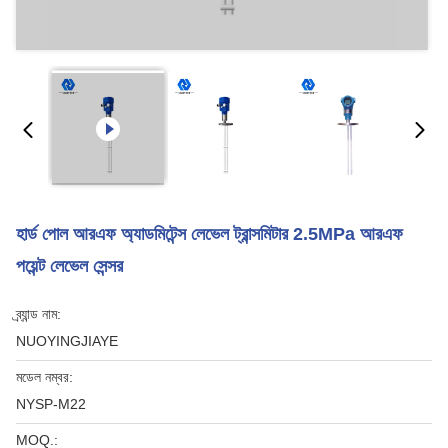
হার্ড পোল আরএফ অ্যাডমিটেন্স লেভেল ট্রান্সমিটার 2.5MPa আরএফ
পয়েন্ট লেভেল সেন্সর
ব্র্যান্ড নাম:
NUOYINGJIAYE
মডেল নম্বর:
NYSP-M22
MOQ.: