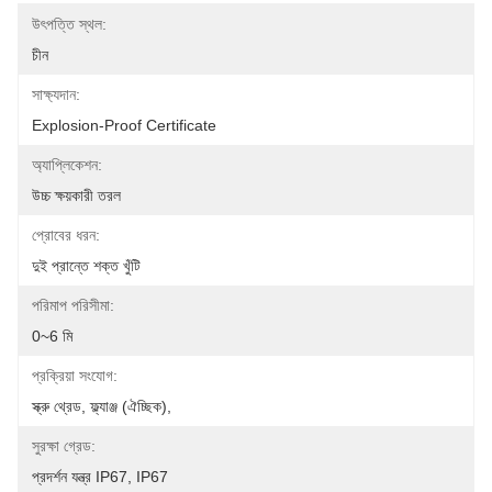
উৎপত্তি স্থল:
চীন
সাক্ষ্যদান:
Explosion-Proof Certificate
অ্যাপ্লিকেশন:
উচ্চ ক্ষয়কারী তরল
প্রোবের ধরন:
দুই প্রান্তে শক্ত খুঁটি
পরিমাপ পরিসীমা:
0~6 মি
প্রক্রিয়া সংযোগ:
স্ক্রু থ্রেড, ফ্ল্যাঞ্জ (ঐচ্ছিক),
সুরক্ষা গ্রেড:
প্রদর্শন যন্ত্র IP67, IP67