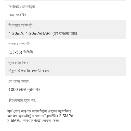
অপারেটিং তাপমাত্রা:
-৪০-১৫০°সি
সিগন্যাল আউটপুট:
4-20mA, 4-20mA/HART(দুই তার/চার তার)
পাওয়ার সাপ্লাই:
(13-35) ভিডিসি
প্যাকেজিং বিবরণ:
স্ট্যান্ডার্ড প্যাকিং রপ্তানি করুন
যোগানের ক্ষমতা:
1000 পিসি/ প্রাক মাস
বিশেষভাবে তুলে ধরা:
হার্ড পোল আরএফ অ্যাডমিটেন্স লেভেল ট্রান্সমিটার
, 
আরএফ অ্যাডমিটেন্স লেভেল ট্রান্সমিটার 2.5MPa
, 
2.5MPa আরএফ পয়েন্ট লেভেল সেন্সর