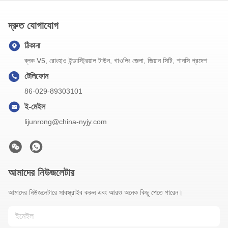
দ্রুত যোগাযোগ
ঠিকানা
ব্লক V5, রোংহাও ইন্ডাস্ট্রিয়াল টাউন, গাওলিং জেলা, জিয়ান সিটি, শানসি প্রদেশ
টেলিফোন
86-029-89303101
ই-মেইল
lijunrong@china-nyjy.com
আমাদের নিউজলেটার
আমাদের নিউজলেটারে সাবস্ক্রাইব করুন এবং আরও অনেক কিছু পেতে পারেন।