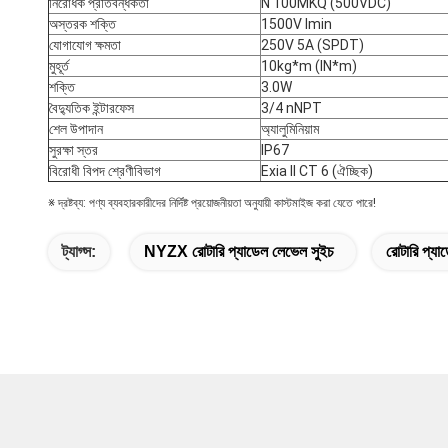
নিরোধক প্রতিবন্ধকতা
N 100MKQ (500VDC)
অস্তরক শক্তি
1500V lmin
যোগাযোগ ক্ষমতা
250V 5A (SPDT)
মুহূর্ত
10kg*m (lN*m)
শক্তি
3.0W
বৈদ্যুতিক ইন্টারফেস
3/4 nNPT
শেল উপাদান
অ্যালুমিনিয়াম
সুরক্ষা স্তর
IP67
বিরোধী বিপদ শ্রেণীবিভাগ
Exia II CT 6 (ঐচ্ছিক)
※ দ্রষ্টব্য: পণ্য ব্যবহারকারীদের নির্দিষ্ট প্রয়োজনীয়তা অনুযায়ী কাস্টমাইজ করা যেতে পারে!
ট্যাগ্স:
NYZX রোটারি প্যাডেল লেভেল সুইচ
রোটারি প্