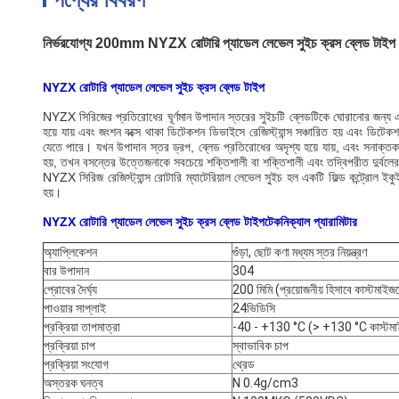
নির্ভরযোগ্য 200mm NYZX রোটারি প্যাডেল লেভেল সুইচ ক্রস ব্লেড টাই
NYZX রোটারি প্যাডেল লেভেল সুইচ ক্রস ব্লেড টাইপ
NYZX সিরিজের প্রতিরোধের ঘূর্ণমান উপাদান স্তরের সুইচটি ব্লেডটিকে ঘোরানোর জন্য এক
হয়ে যায় এবং জংশন বক্সে থাকা ডিটেকশন ডিভাইসে রেজিস্ট্যান্স সঞ্চারিত হয় এবং ডিট
যেতে পারে। যখন উপাদান স্তর ড্রপ, ব্লেড প্রতিরোধের অদৃশ্য হয়ে যায়, এবং সনাক্তকরণ 
হয়, তখন বসন্তের উত্তেজনাকে সবচেয়ে শক্তিশালী বা শক্তিশালী এবং তদ্বিপরীত দুর্বলের
NYZX সিরিজ রেজিস্ট্যান্স রোটারি ম্যাটেরিয়াল লেভেল সুইচ হল একটি ফিল্ড কন্ট্রোল ইকুইপ
হয়।
NYZX রোটারি প্যাডেল লেভেল সুইচ ক্রস ব্লেড টাইপ
টেকনিক্যাল প্যারামিটার
অ্যাপ্লিকেশন
গুঁড়া, ছোট কণা মধ্যম স্তর নিয়ন্ত্রণ
বার উপাদান
304
প্রোবের দৈর্ঘ্য
200 মিমি (প্রয়োজনীয় হিসাবে কাস্টমাইজ
পাওয়ার সাপ্লাই
24ভিডিসি
প্রক্রিয়া তাপমাত্রা
-40 - +130 °C (> +130 °C কাস্টমা
প্রক্রিয়া চাপ
স্বাভাবিক চাপ
প্রক্রিয়া সংযোগ
থ্রেড
অস্তরক ঘনত্ব
N 0.4g/cm3