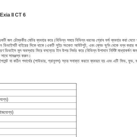
প Exia II CT 6
টি জল চৌম্বকীয় মোটর ব্যবহার করে।বিভিন্ন সময়ে বিভিন্ন ধরনের প্রোব ফর্ম ব্যবহার করা যেতে প
েকশন ডিভাইসটি বাইরের দিকে থাকে।একটি সুইচ সংকেত আউটপুট, এবং ব্লেড ঘূর্ণন থেকে বন্ধ করার জন্য
ডিভাইস মূল অবস্থায় ফিরে বসন্তের টান উপর নির্ভর করে।বিভিন্ন উপাদান নির্দিষ্ট মাধ্যাকর্ষণ জন্য
 সাথে সামঞ্জস্য করুন।
মেন্ট যা কঠিন পদার্থের (পাউডার, গ্রানুলস) স্তর সনাক্ত করতে ব্যবহৃত হয় এবং এটি ফিড, ফুড, ফার্মা
যোগ্য)
ইজযোগ্য)