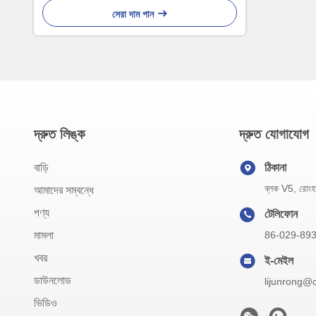
সেরা দাম পান
দ্রুত লিঙ্ক
দ্রুত যোগাযোগ
বাড়ি
ঠিকানা
ব্লক V5, রোংহাও
আমাদের সম্বন্ধে
পণ্য
টেলিফোন
মামলা
86-029-89
খবর
ই-মেইল
ডাউনলোড
lijunrong@
ভিডিও