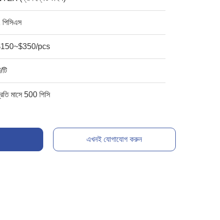
 পিসিএস
$150~$350/pcs
ি/টি
্রতি মাসে 500 পিসি
এখনই যোগাযোগ করুন