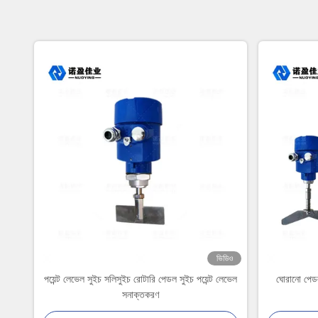
ভিডিও
পয়েন্ট লেভেল সুইচ সলিসুইচ রোটারি পেডল সুইচ পয়েন্ট লেভেল
ঘোরানো পেডল
সনাক্তকরণ