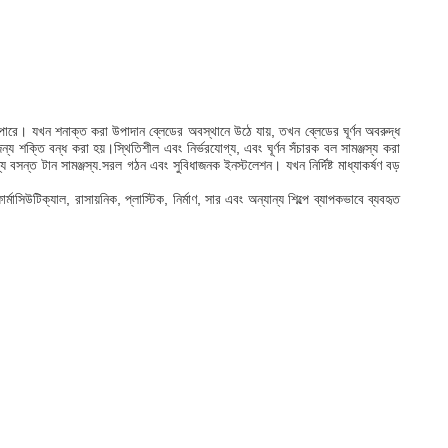
ারে। যখন শনাক্ত করা উপাদান ব্লেডের অবস্থানে উঠে যায়, তখন ব্লেডের ঘূর্ণন অবরুদ্ধ
 শক্তি বন্ধ করা হয়।স্থিতিশীল এবং নির্ভরযোগ্য, এবং ঘূর্ণন সঁচারক বল সামঞ্জস্য করা
 বসন্ত টান সামঞ্জস্য.সরল গঠন এবং সুবিধাজনক ইনস্টলেশন। যখন নির্দিষ্ট মাধ্যাকর্ষণ বড়
সিউটিক্যাল, রাসায়নিক, প্লাস্টিক, নির্মাণ, সার এবং অন্যান্য শিল্পে ব্যাপকভাবে ব্যবহৃত