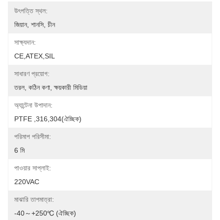
উৎপত্তি স্থল:
জিয়ান, শানসি, চীন
সাক্ষ্যদান:
CE,ATEX,SIL
সাধারণ প্রয়োগ:
তরল, কঠিন কণা, ক্ষয়কারী মিডিয়া
অ্যান্টেনা উপাদান:
PTFE ,316,304(ঐচ্ছিক)
পরিমাপ পরিসীমা:
6 মি
পাওয়ার সাপ্লাই:
220VAC
মাঝারি তাপমাত্রা:
-40～+250℃ (ঐচ্ছিক)