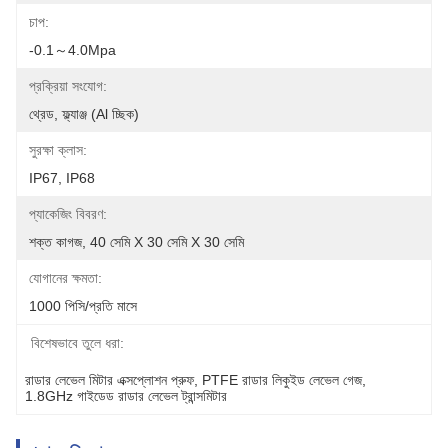
চাপ:
-0.1～4.0Mpa
প্রক্রিয়া সংযোগ:
থ্রেড, ফ্ল্যাঞ্জ (al চ্ছিক)
সুরক্ষা ক্লাস:
IP67, IP68
প্যাকেজিং বিবরণ:
শক্ত কাগজ, 40 সেমি X 30 সেমি X 30 সেমি
যোগানের ক্ষমতা:
1000 পিসি/প্রতি মাসে
বিশেষভাবে তুলে ধরা:
রাডার লেভেল মিটার এক্সপ্লোশন প্রুফ
, 
PTFE রাডার লিকুইড লেভেল গেজ
, 
1.8GHz গাইডেড রাডার লেভেল ট্রান্সমিটার