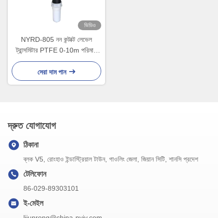
ভিডিও
NYRD-805 নন কন্টাক্ট লেভেল
ট্রান্সমিটার PTFE 0-10m পরিমাপ
পরিসীমা
সেরা দাম পান
দ্রুত যোগাযোগ
ঠিকানা
ব্লক V5, রোংহাও ইন্ডাস্ট্রিয়াল টাউন, গাওলিং জেলা, জিয়ান সিটি, শানসি প্রদেশ
টেলিফোন
86-029-89303101
ই-মেইল
lijunrong@china-nyjy.com