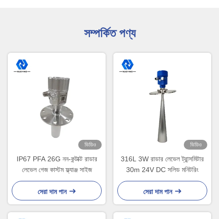
সম্পর্কিত পণ্য
ভিডিও
ভিডিও
IP67 PFA 26G নন-কন্টাক্ট রাডার
316L 3W রাডার লেভেল ট্রান্সমিটার
লেভেল গেজ কাস্টম ফ্ল্যাঞ্জ সাইজ
30m 24V DC সলিড মনিটরিং
সেরা দাম পান
সেরা দাম পান