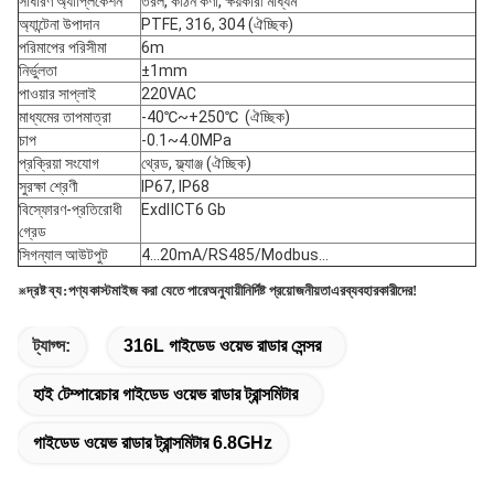
সাধারণ অ্যাপ্লিকেশন
তরল, কঠিন কণা, ক্ষয়কারী মাধ্যম
অ্যান্টেনা উপাদান
PTFE, 316, 304 (ঐচ্ছিক)
পরিমাপের পরিসীমা
6m
নির্ভুলতা
±1mm
পাওয়ার সাপ্লাই
220VAC
মাধ্যমের তাপমাত্রা
-40℃~+250℃
(ঐচ্ছিক)
চাপ
-0.1~4.0MPa
প্রক্রিয়া সংযোগ
থ্রেড, ফ্ল্যাঞ্জ (ঐচ্ছিক)
সুরক্ষা শ্রেণী
IP67, IP68
বিস্ফোরণ-প্রতিরোধী
ExdⅡCT6 Gb
গ্রেড
সিগন্যাল আউটপুট
4...20mA/RS485/Modbus...
※
দ্রষ্টব্য:
পণ্য
কাস্টমাইজ করা যেতে পারে
অনুযায়ী
নির্দিষ্ট প্রয়োজনীয়তা
এর
ব্যবহারকারীদের!
ট্যাগ্স:
316L গাইডেড ওয়েভ রাডার সেন্সর
হাই টেম্পারেচার গাইডেড ওয়েভ রাডার ট্রান্সমিটার
গাইডেড ওয়েভ রাডার ট্রান্সমিটার 6.8GHz