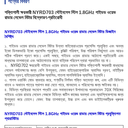
পণ্যের বিবরণ
শক্তিশালী ক্ষয়কারী NYRD703 স্টেইনলেস স্টিল 1.8GHz গাইডড ওয়েভ
রাডার লেভেল মিটার বিস্ফোরণ-প্রতিরোধী
NYRD703 স্টেইনলেস স্টিল 1.8GHz গাইডড ওয়েভ রাডার লেভেল মিটার ডিজাইন
বৈশিষ্ট্য
১. গাইডড ওয়েভ রাডার লেভেল মিটার উন্নত মাইক্রোওয়েভ প্রসেসিং প্রযুক্তি এবং অনন্য
ইকো ডিসকভারি ইকো প্রসেসিং প্রযুক্তি, কন্টাক্ট পরিমাপ, উচ্চ পরিমাপ নির্ভুলতা এবং আরও
সঠিক পরিমাপ গ্রহণ করে। একই সময়ে, গাইডড ওয়েভ রাডার আঠালো প্রতিরোধী এবং
মাধ্যমের তাপমাত্রা এবং আঠালোতার মতো বাহ্যিক পরিবেশ দ্বারা প্রভাবিত হয় না।
২.
NYRD702 ক্ষয়রোধী গাইডড ওয়েভ রাডার লেভেল মিটার শক্তিশালী ক্ষয়কারী মাধ্যমের
লেভেল পর্যবেক্ষণের জন্য বেশি উপযুক্ত, যেমন হাইড্রোক্লোরিক অ্যাসিড দ্রবণ, নাইট্রিক
অ্যাসিড দ্রবণ, হাইড্রোব্রোমিক অ্যাসিড, পাতলা সালফিউরিক অ্যাসিড ইত্যাদি।
৩. পালস ওয়ার্কিং মোড ব্যবহার করে, পণ্যটির নির্গমন শক্তি অত্যন্ত কম, এবং এটি বিভিন্ন
ধাতব ও অধাতব পাত্রে স্থাপন করা যেতে পারে, মানবদেহ ও পরিবেশের জন্য ক্ষতিকর নয়।
৪. বিভিন্ন প্রক্রিয়া সংযোগ পদ্ধতি এবং সনাক্তকরণ উপাদানের প্রকারভেদ 70X সিরিজের
গাইডড ওয়েভ রাডার লেভেল গেজকে বিভিন্ন জটিল কাজের অবস্থা এবং অ্যাপ্লিকেশনের জন্য
উপযুক্ত করে তোলে। যেমন: উচ্চ তাপমাত্রা, উচ্চ চাপ এবং কম ডাইইলেকট্রিক ধ্রুবক
মাধ্যম।
NYRD703 স্টেইনলেস স্টিল 1.8GHz গাইডড ওয়েভ রাডার লেভেল মিটার প্রযুক্তিগত
প্যারামিটার