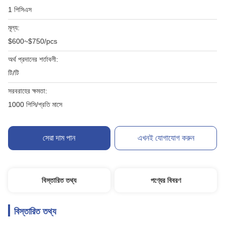
1 পিসিএস
মূল্য:
$600~$750/pcs
অর্থ প্রদানের শর্তাবলী:
টি/টি
সরবরাহের ক্ষমতা:
1000 পিসি/প্রতি মাসে
সেরা দাম পান
এখনই যোগাযোগ করুন
বিস্তারিত তথ্য
পণ্যের বিবরণ
বিস্তারিত তথ্য