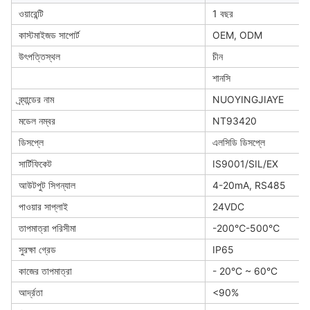
ওয়ারেন্টি
1 বছর
কাস্টমাইজড সাপোর্ট
OEM, ODM
উৎপত্তিস্থল
চীন
শানসি
ব্র্যান্ডের নাম
NUOYINGJIAYE
মডেল নম্বর
NT93420
ডিসপ্লে
এলসিডি ডিসপ্লে
সার্টিফিকেট
IS9001/SIL/EX
আউটপুট সিগন্যাল
4-20mA, RS485
পাওয়ার সাপ্লাই
24VDC
তাপমাত্রা পরিসীমা
-200℃-500℃
সুরক্ষা গ্রেড
IP65
কাজের তাপমাত্রা
- 20°C ~ 60°C
আর্দ্রতা
<90%