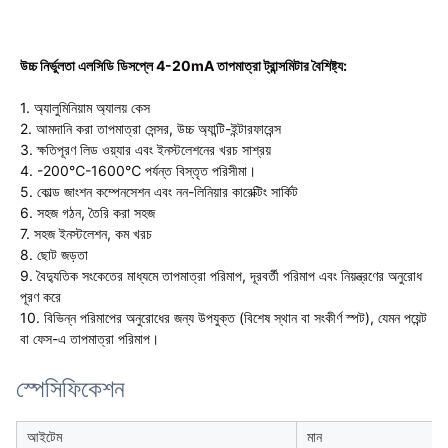
উচ্চ নির্ভুলতা এলসিডি ডিসপ্লে 4-20mA তাপমাত্রা ট্রান্সমিটার বৈশিষ্ট্য:
1. অ্যালুমিনিয়াম অ্যালয় কেস
2. আমদানি করা তাপমাত্রা সেন্সর, উচ্চ অ্যান্টি-ইন্টারফারেন্স
3. ক্ষতিপূরণ লিড ওয়্যার এবং ইনস্টলেশনের খরচ সাশ্রয়
4. -200℃-1600℃ পর্যন্ত বিস্তৃত পরিসীমা।
5. কোল্ড জাংশন কম্পেনসেশন এবং নন-লিনিয়ার কারেক্টিং সার্কিট
6. সহজ গঠন, তৈরি করা সহজ
7. সহজ ইনস্টলেশন, কম খরচ
8. ছোট জড়তা
9. বৈদ্যুতিক সংকেতের মাধ্যমে তাপমাত্রা পরিমাপ, দূরবর্তী পরিমাপ এবং নিয়ন্ত্রণের অনুরোধ
পূরণ করে
10. বিভিন্ন পরিমাপের অনুরোধের জন্য উপযুক্ত (বিশেষ স্থান বা সংকীর্ণ স্পট), যেমন পয়েন্ট
বা ফেস-এ তাপমাত্রা পরিমাপ।
স্পেসিফিকেশন
আইটেম
মান