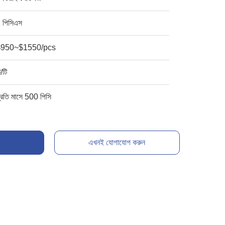
 পিসিএস
$950~$1550/pcs
ি/টি
্রতি মাসে 500 পিসি
এখনই যোগাযোগ করুন