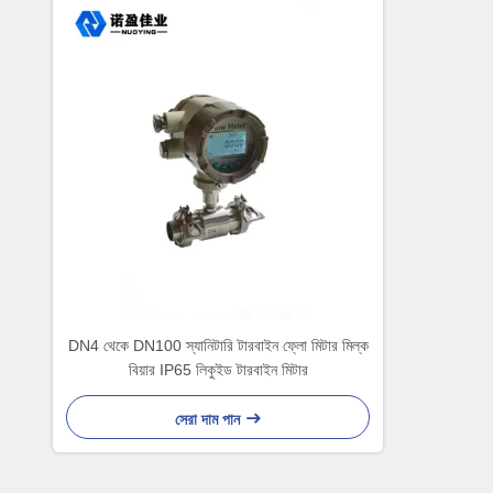
DN4 থেকে DN100 স্যানিটারি টারবাইন ফ্লো মিটার মিল্ক
বিয়ার IP65 লিকুইড টারবাইন মিটার
সেরা দাম পান