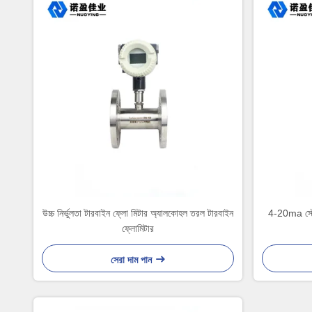
উচ্চ নির্ভুলতা টারবাইন ফ্লো মিটার অ্যালকোহল তরল টারবাইন
4-20ma স্টেই
ফ্লোমিটার
সেরা দাম পান