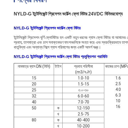
NYLD-G ইন্টেলিজেন্ট প্রিসেশন ভর্টেক্স ফ্লো মিটার 24VDC বিনিময়যোগ্য
NYLD-G ইন্টেলিজেন্ট প্রিসেশন ভার্টেক্স ফ্লো মিটার
ইন্টেলিজেন্ট প্রিসেশন ঘূর্ণি ফ্লোমিটার হল একটি নতুন ধরনের গ্যাস ফ্লো মিটার যা আমাদের ক
প্রবাহ, তাপমাত্রা এবং চাপ সনাক্তকরণ ফাংশনগুলিকে সংহত করে এবং স্বয়ংক্রিয়ভাবে তাপ
ধাতুবিদ্যা এবং অন্যান্য শিল্পে গ্যাস পরিমাপের জন্য একটি আদর্শ যন্ত্র।
NYLD-G ইন্টেলিজেন্ট প্রিসেশন ভর্টেক্স ফ্লো মিটার প্রযুক্তিগত পরামিতি
নামমাত্র ব্যাস DN (মিমি)
টাইপ
প্রবাহ পরিসীমা
কাজের চাপ (MP
(m3/ঘণ্টা)
15
1.0-10
1.6
2.5
20
1.5-15
4.0
25
৩.০-৩০
6.3
32
6.0-60
10
40
7.0-70
16
50
ক
12-150
খ
2.5-75
80
ক
40-400
খ
10-200