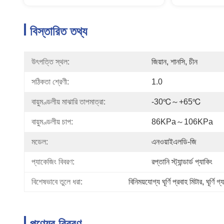
বিস্তারিত তথ্য
উৎপত্তি স্থল:
জিয়ান, শানসি, চীন
সঠিকতা শ্রেণী:
1.0
বায়ুমণ্ডলীয় মাঝারি তাপমাত্রা:
-30℃～+65℃
বায়ুমণ্ডলীয় চাপ:
86KPa～106KPa
মডেল:
এনওয়াইএলডি-জি
প্যাকেজিং বিবরণ:
রপ্তানি স্ট্যান্ডার্ড প্যাকিং
বিশেষভাবে তুলে ধরা:
বিনিময়যোগ্য ঘূর্ণি প্রবাহ মিটার
, 
ঘূর্ণি গ
পণ্যের বিবরণ