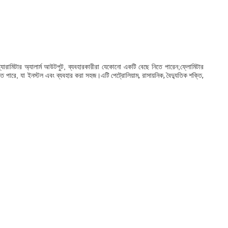
াল প্যারামিটার অ্যালার্ম আউটপুট, ব্যবহারকারীরা যেকোনো একটি বেছে নিতে পারেন;
ফ্লোমিটার
তে পারে, যা ইনস্টল এবং ব্যবহার করা সহজ।
এটি পেট্রোলিয়াম, রাসায়নিক, বৈদ্যুতিক শক্তি,