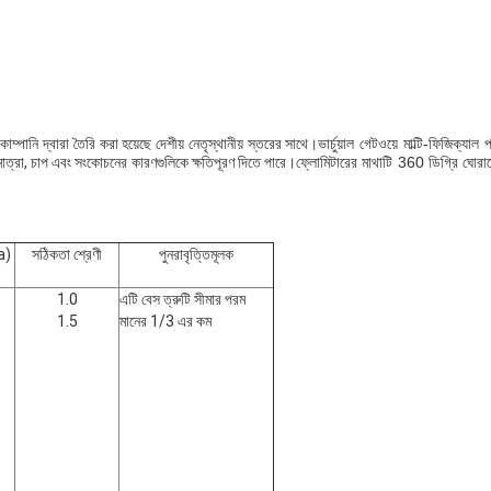
োম্পানি দ্বারা তৈরি করা হয়েছে দেশীয় নেতৃস্থানীয় স্তরের সাথে।
ভার্চুয়াল গেটওয়ে মাল্টি-ফিজিক্য
মাত্রা, চাপ এবং সংকোচনের কারণগুলিকে ক্ষতিপূরণ দিতে পারে।
ফ্লোমিটারের মাথাটি 360 ডিগ্রি ঘোরা
a)
সঠিকতা শ্রেণী
পুনরাবৃত্তিমূলক
1.0
এটি বেস ত্রুটি সীমার পরম
1.5
মানের 1/3 এর কম