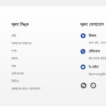
দ্রুত লিঙ্ক
দ্রুত যোগাযোগ
বাড়ি
ঠিকানা
ব্লক V5, রোংহাও
আমাদের সম্বন্ধে
পণ্য
টেলিফোন
মামলা
86-029-89
খবর
ই-মেইল
ডাউনলোড
lijunrong@
ভিডিও
আমাদের সাথে যোগাযোগ