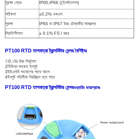
সুরক্ষা গ্রেড
IP00,IP66 ((ইনস্টলেশন)
সঠিকতা
±0.2% এফএস
সুরক্ষা
IP65 বা IP67 উচ্চ চৌম্বকীয় সামঞ্জস্য
স্থিতিশীলতা
± 0.1% FS / বছর
PT100 RTD তাপমাত্রা ট্রান্সমিটার সেন্সর বৈশিষ্ট্যঃ
①0.১% উচ্চ নির্ভুলতা
2বিভিন্ন সংকেত ইনপুট
3ইউএসবি সংযোগের সাথে আসে
4ইনপুট পরিসীমা নিয়ন্ত্রিত হতে পারে
PT100 RTD তাপমাত্রা ট্রান্সমিটার সেন্সর
ওয়্যারিং ডায়াগ্রামঃ