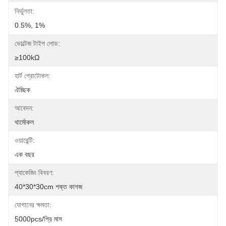
নির্ভুলতা:
0.5%, 1%
ভোল্টেজ টাইপ লোড:
≥100kΩ
হার্ট প্রোটোকল:
ঐচ্ছিক
আবেদন:
থার্মোকল
ওয়ারেন্টি:
এক বছর
প্যাকেজিং বিবরণ:
40*30*30cm শক্ত কাগজ
যোগানের ক্ষমতা:
5000pcs/প্রি মাস