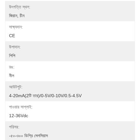
উৎপত্তি স্থল:
জিয়ান, চীন
সাক্ষ্যদান:
CE
উপাদান:
পিপি
রঙ:
নীল
আউটপুট:
4-20mA(2টি তার)/0-5V/0-10V/0.5-4.5V
পাওয়ার সাপ্লাই:
12-36Vdc
পরিসর:
-৫০-৩০০ ডিগ্রি সেলসিয়াস