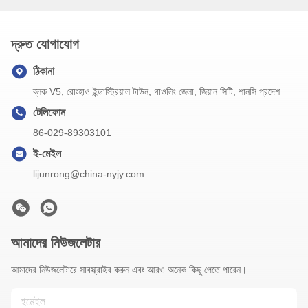
দ্রুত যোগাযোগ
ঠিকানা
ব্লক V5, রোংহাও ইন্ডাস্ট্রিয়াল টাউন, গাওলিং জেলা, জিয়ান সিটি, শানসি প্রদেশ
টেলিফোন
86-029-89303101
ই-মেইল
lijunrong@china-nyjy.com
আমাদের নিউজলেটার
আমাদের নিউজলেটারে সাবস্ক্রাইব করুন এবং আরও অনেক কিছু পেতে পারেন।