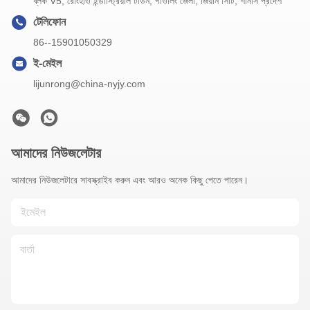
ব্লক V5, রোংহাও ইন্ডাস্ট্রিয়াল টাউন, গাওলিং জেলা, জিয়ান সিটি, শানসি প্রদেশ
টেলিফোন
86--15901050329
ই-মেইল
lijunrong@china-nyjy.com
আমাদের নিউজলেটার
আমাদের নিউজলেটারে সাবস্ক্রাইব করুন এবং আরও অনেক কিছু পেতে পারেন।