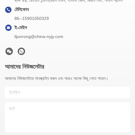
ব্লক V5, রোংহাও ইন্ডাস্ট্রিয়াল টাউন, গাওলিং জেলা, জিয়ান সিটি, শানসি প্রদেশ
টেলিফোন
86--15901050329
ই-মেইল
lijunrong@china-nyjy.com
আমাদের নিউজলেটার
আমাদের নিউজলেটারে সাবস্ক্রাইব করুন এবং আরও অনেক কিছু পেতে পারেন।