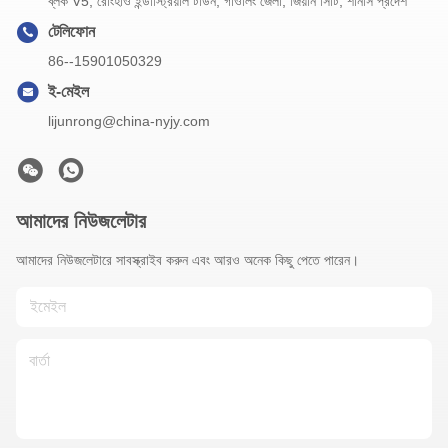
ব্লক V5, রোংহাও ইন্ডাস্ট্রিয়াল টাউন, গাওলিং জেলা, জিয়ান সিটি, শানসি প্রদেশ
টেলিফোন
86--15901050329
ই-মেইল
lijunrong@china-nyjy.com
আমাদের নিউজলেটার
আমাদের নিউজলেটারে সাবস্ক্রাইব করুন এবং আরও অনেক কিছু পেতে পারেন।